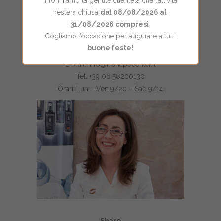
Informiamo la gentile clientela che l’attività
resterà chiusa
dal 08/08/2026 al
31/08/2026 compresi
.
Cogliamo l’occasione per augurare a tutti
buone feste!
Via di Monte Verde 116/118 Roma
E-Mail: info@inshapecenter.it
Tel: +39 06 58200130
Orari: Lun – Ven 9/20 – Sab 9/14
Share