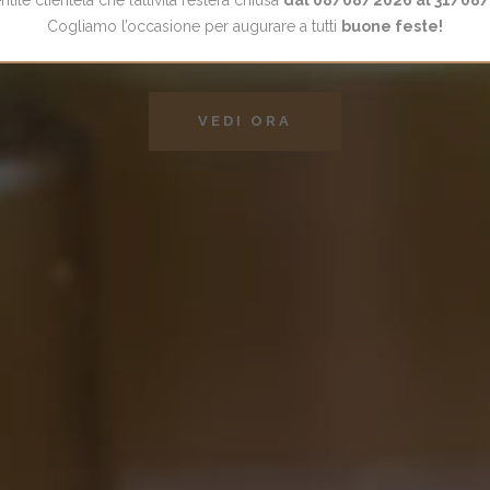
ETICA DI 
ile clientela che l’attività resterà chiusa
dal 08/08/2026 al 31/08
Cogliamo l’occasione per augurare a tutti
buone feste!
VEDI ORA