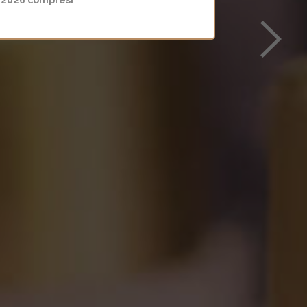
BASE
/2026 compresi
.