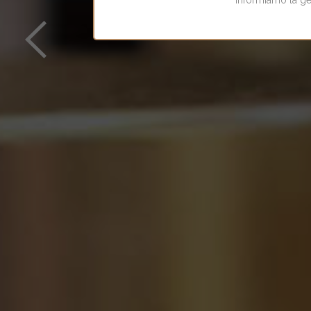
EST
Informiamo la gent