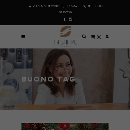
VIA DI MONTE VERDE 116/118 ROMA
TEL: +39 06
58200130
(0)
BUONO TAG