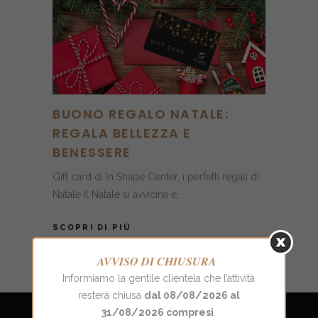
BUONO REGALO NATALE:
REGALA BELLEZZA E
BENESSERE
Gift card di In Shape Center, i perfetti regali di
Natale Il Natale si avvicina e...
SCOPRI DI PIÙ
AVVISO DI CHIUSURA
Informiamo la gentile clientela che l’attività
resterà chiusa
dal 08/08/2026 al
31/08/2026 compresi
.