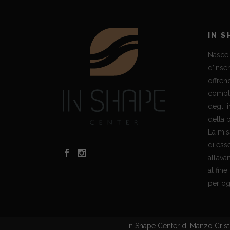
IN 
Nasce 
d’inser
offren
comple
degli 
della b
La mis
di ess
all’ava
al fine
per og
In Shape Center di Manzo Cri