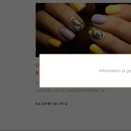
UNGHIE PRIMAVERILI: FAI
Informiamo la gent
RIFIORIRE LE TUE MANI
Che si tratti di nail art o semplicemente di unghie
colorate con un semipermanente, la...
SCOPRI DI PIÙ