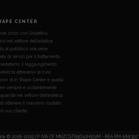
SHAPE CENTER
nel 2000 con l’obiettivo
irsi nel settore dell’estetica
do al pubblico una serie
ta di servizi per il trattamento
inestetismi: il raggiungimento
ellezza attraverso la cura.
sion di In Shape Center è quella
ere sempre e costantemente
nguardia nel settore dell’estetica
 di ottenere il massimo risultato
ni suo cliente.
stina © 2018-2025 | P. IVA CF MNZCST69D41H501M - REA RM-968397 