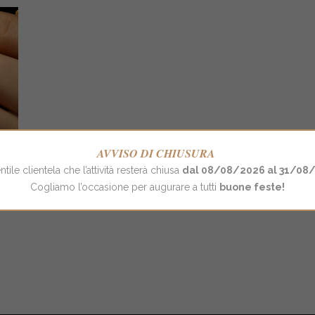
AVVISO DI CHIUSURA
ile clientela che l’attività resterà chiusa
dal 08/08/2026 al 31/08
Cogliamo l’occasione per augurare a tutti
buone feste!