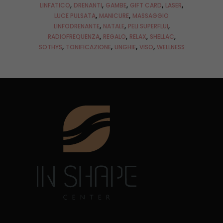
LINFATICO
DRENANTI
GAMBE
GIFT CARD
LASER
LUCE PULSATA
MANICURE
MASSAGGIO
LINFODRENANTE
NATALE
PELI SUPERFLUI
RADIOFREQUENZA
REGALO
RELAX
SHELLAC
SOTHYS
TONIFICAZIONE
UNGHIE
VISO
WELLNESS