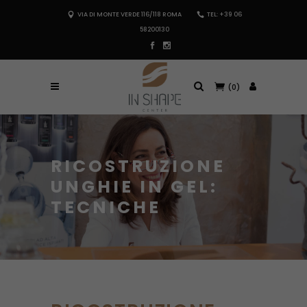
VIA DI MONTE VERDE 116/118 ROMA
TEL: +39 06
58200130
(0)
RICOSTRUZIONE
UNGHIE IN GEL:
TECNICHE