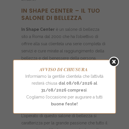
IN SHAPE CENTER – IL TUO
SALONE DI BELLEZZA
In Shape Center
è un salone di bellezza
sito a Roma dal 2000 che ha l’obiettivo di
offrire alla sua clientela una serie completa di
servizi e cure mirate al raggiungimento della
bellezza e del benessere della persona.
In collaborazione con i più grandi marchi
AVVISO DI CHIUSURA
mondiali della cosmetica siamo
Informiamo la gentile clientela che l’attività
costantemente all’avanguardia nei
resterà chiusa
dal 08/08/2026 al
prodotti e nelle tecniche estetiche
31/08/2026 compresi
.
utilizzati
poiché il nostro primario interesse
Cogliamo l’occasione per augurare a tutti
è orientato nei risultati e nella soddisfazione
buone feste!
del cliente.
L’operato di questo salone di bellezza si
caratterizza per la grande passione che tutto il