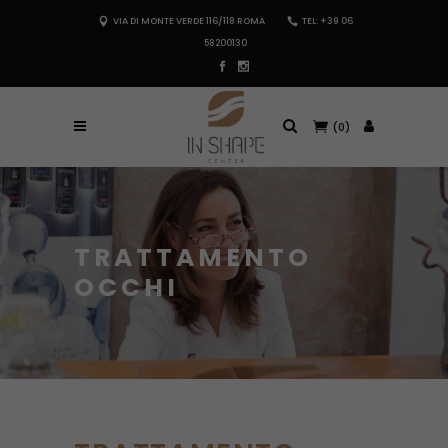
VIA DI MONTE VERDE 116/118 ROMA
TEL: +39 06
58200130
(0)
TRATTAMENTO
OCCHI