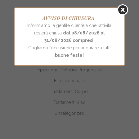
PULIZIA DEL VISO CON PEELING
AVVISO DI CHIUSURA
RESURFAÇANT
Informiamo la gentile clientela che l’attività
resterà chiusa
dal 08/08/2026 al
31/08/2026 compresi
.
CATEGORIE
Cogliamo l’occasione per augurare a tutti
buone feste!
Blog
Epilazione Definitiva Progressiva
Estetica di base
Trattamenti Corpo
Trattamenti Viso
Uncategorized