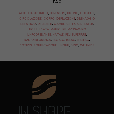
TAG
ACIDO IALURONICO
BENESSERE
BUONO
CELLULITE
CIRCOLAZIONE
CORPO
DEPILAZIONE
DRENAGGIO
LINFATICO
DRENANTI
GAMBE
GIFT CARD
LASER
LUCE PULSATA
MANICURE
MASSAGGIO
LINFODRENANTE
NATALE
PELI SUPERFLUI
RADIOFREQUENZA
REGALO
RELAX
SHELLAC
SOTHYS
TONIFICAZIONE
UNGHIE
VISO
WELLNESS