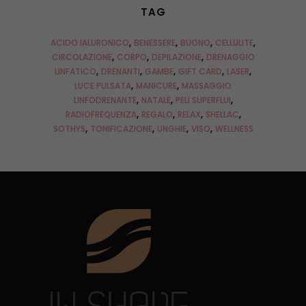
TAG
ACIDO IALURONICO
BENESSERE
BUONO
CELLULITE
CIRCOLAZIONE
CORPO
DEPILAZIONE
DRENAGGIO
LINFATICO
DRENANTI
GAMBE
GIFT CARD
LASER
LUCE PULSATA
MANICURE
MASSAGGIO
LINFODRENANTE
NATALE
PELI SUPERFLUI
RADIOFREQUENZA
REGALO
RELAX
SHELLAC
SOTHYS
TONIFICAZIONE
UNGHIE
VISO
WELLNESS