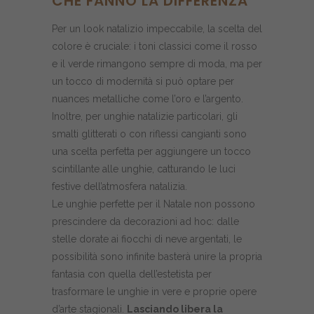
CHE FANNO LA DIFFERENZA
Per un look natalizio impeccabile, la scelta del
colore è cruciale: i toni classici come il rosso
e il verde rimangono sempre di moda, ma per
un tocco di modernità si può optare per
nuances metalliche come l’oro e l’argento.
Inoltre, per unghie natalizie particolari, gli
smalti glitterati o con riflessi cangianti sono
una scelta perfetta per aggiungere un tocco
scintillante alle unghie, catturando le luci
festive dell’atmosfera natalizia.
Le unghie perfette per il Natale non possono
prescindere da decorazioni ad hoc: dalle
stelle dorate ai fiocchi di neve argentati, le
possibilità sono infinite basterà unire la propria
fantasia con quella dell’estetista per
trasformare le unghie in vere e proprie opere
d’arte stagionali.
Lasciando libera la