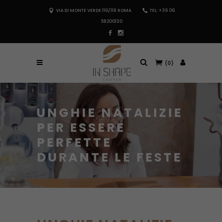
VIA DI MONTE VERDE 116/118 ROMA
TEL: +39 06
58200130
(0)
UNGHIE NATALIZIE
PER ESSERE
PERFETTE
DURANTE LE FESTE