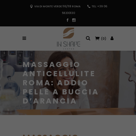
VIA DI MONTE VERDE 116/118 ROMA
TEL: +39 06
58200130
(0)
MASSAGGIO
ANTICELLULITE
ROMA: ADDIO
PELLE A BUCCIA
D’ARANCIA