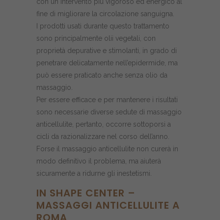
con un intervento più vigoroso ed energico al
fine di migliorare la circolazione sanguigna.
I prodotti usati durante questo trattamento
sono principalmente olii vegetali, con
proprietà depurative e stimolanti, in grado di
penetrare delicatamente nell’epidermide, ma
può essere praticato anche senza olio da
massaggio.
Per essere efficace e per mantenere i risultati
sono necessarie diverse sedute di massaggio
anticellulite, pertanto, occorre sottoporsi a
cicli da razionalizzare nel corso dell’anno.
Forse il massaggio anticellulite non curerà in
modo definitivo il problema, ma aiuterà
sicuramente a ridurne gli inestetismi.
IN SHAPE CENTER –
MASSAGGI ANTICELLULITE A
ROMA