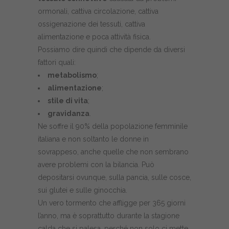
ormonali, cattiva circolazione, cattiva
ossigenazione dei tessuti, cattiva
alimentazione e poca attività fisica.
Possiamo dire quindi che dipende da diversi
fattori quali:
metabolismo
;
alimentazione
;
stile di vita
;
gravidanza
.
Ne soffre il 90% della popolazione femminile
italiana e non soltanto le donne in
sovrappeso, anche quelle che non sembrano
avere problemi con la bilancia. Può
depositarsi ovunque, sulla pancia, sulle cosce,
sui glutei e sulle ginocchia.
Un vero tormento che affligge per 365 giorni
l’anno, ma è soprattutto durante la stagione
calda che si palesa, perché non solo ci mette