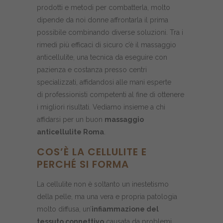
prodotti e metodi per combatterla, molto
dipende da noi donne affrontarla il prima
possibile combinando diverse soluzioni. Tra i
rimedi più efficaci di sicuro c’è il massaggio
anticellulite, una tecnica da eseguire con
pazienza e costanza presso centri
specializzati, affidandosi alle mani esperte
di professionisti competenti al fine di ottenere
i migliori risultati. Vediamo insieme a chi
affidarsi per un buon
massaggio
anticellulite Roma
.
COS’È LA CELLULITE E
PERCHÉ SI FORMA
La cellulite non è soltanto un inestetismo
della pelle, ma una vera e propria patologia
molto diffusa, un’
infiammazione del
tessuto connettivo
causata da problemi