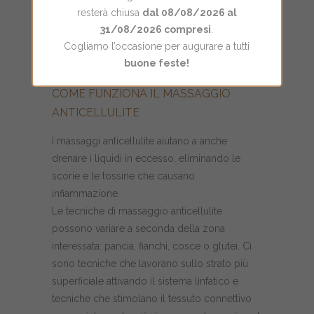
la circolazione sanguigna e favoriscono
resterà chiusa
dal 08/08/2026 al
31/08/2026 compresi
.
l’ossigenazione della pelle, rendendola più
Cogliamo l’occasione per augurare a tutti
tonica ed elastica e riducendo la pelle a
buone feste!
buccia d’arancia e le
adiposità
.
COME FUNZIONA IL MASSAGGIO
ANTICELLULITE
I massaggi anticellulite aiutano a anche
drenare i liquidi in eccesso, eliminando le
scorie e le tossine che causano
infiammazione.
Le tecniche di massaggio anticellulite
possono variare a seconda della zona
interessata: pancia, fianchi, cosce o glutei. Ci
sono tecniche che lavorano sullo strato più
superficiale attivando il sistema linfatico e
tecniche che stimolano il tessuto connettivo