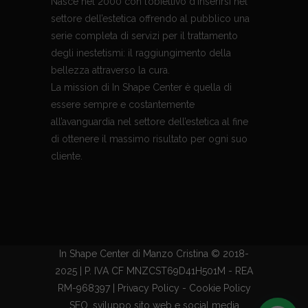
Nasce nel 2000 con l’obiettivo d’inserirsi nel
settore dell’estetica offrendo al pubblico una
serie completa di servizi per il trattamento
degli inestetismi: il raggiungimento della
bellezza attraverso la cura.
La mission di In Shape Center è quella di
essere sempre e costantemente
all’avanguardia nel settore dell’estetica al fine
di ottenere il massimo risultato per ogni suo
cliente.
In Shape Center di Manzo Cristina © 2018-
2025 | P. IVA CF MNZCST69D41H501M - REA
RM-968397 |
Privacy Policy
-
Cookie Policy
SEO, sviluppo sito web e
social media