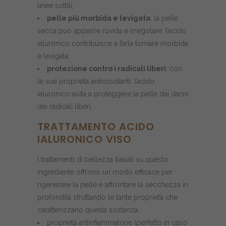
linee sottili;
pelle più morbida e levigata
: la pelle
secca può apparire ruvida e irregolare, l’acido
ialuronico contribuisce a farla tornare morbida
e levigata;
protezione contro i radicali liberi
: con
le sue proprietà antiossidanti, l’acido
ialuronico aiuta a proteggere la pelle dai danni
dei radicali liberi.
TRATTAMENTO ACIDO
IALURONICO VISO
I trattamenti di bellezza basati su questo
ingrediente offrono un modo efficace per
rigenerare la pelle e affrontare la secchezza in
profondità sfruttando le tante proprietà che
caratterizzano questa sostanza:
proprietà antinfiammatorie (perfetto in caso