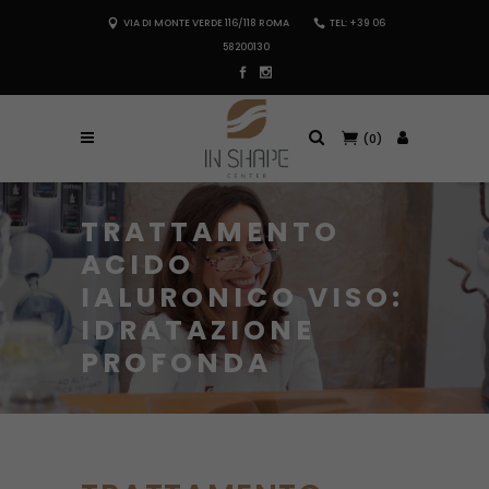
VIA DI MONTE VERDE 116/118 ROMA
TEL: +39 06
58200130
(0)
TRATTAMENTO
ACIDO
IALURONICO VISO:
IDRATAZIONE
PROFONDA