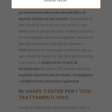
buone feste!
è stato sviluppato per rispondere
prontamente alla naturale perdita di
questa sostanza nei tessuti.
Una seduta ha
una durata di circa un’ora e 15 minuti in una
situazione di piacevole relax e intensi profumi,
in un ambiente caldo e accogliente, dove con
grande esperienza manuale le operatrici
effettueranno un massaggio profondo per un
vero rituale di bellezza. Già dalla prima seduta
si andranno a
migliorare i livelli di
idratazione
(di oltre il 70% in più) e alla fine
la pelle risulterà più morbida
,
rimpolpata
e
visibilmente più bella e giovane
.
IN SHAPE CENTER PER I TUOI
TRATTAMENTI VISO
Grazie al trattamento acido ialuronico viso di