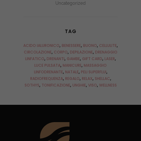
Uncategorized
TAG
ACIDO IALURONICO
BENESSERE
BUONO
CELLULITE
CIRCOLAZIONE
CORPO
DEPILAZIONE
DRENAGGIO
LINFATICO
DRENANTI
GAMBE
GIFT CARD
LASER
LUCE PULSATA
MANICURE
MASSAGGIO
LINFODRENANTE
NATALE
PELI SUPERFLUI
RADIOFREQUENZA
REGALO
RELAX
SHELLAC
SOTHYS
TONIFICAZIONE
UNGHIE
VISO
WELLNESS