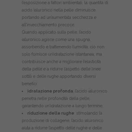
l’esposizione a fattori ambientali, la quantità di
acido ialuronico nella pelle diminuisce,
portando ad un’aumentata secchezza e
all’invecchiamento precoce.
Quando applicato sulla pelle, l’acido
ialuronico agisce come una spugna,
assorbendo e trattenendo l’umidità, ciò non
solo fornisce un’idratazione istantanea, ma
contribuisce anche a migliorare l’elasticità
della pelle e a ridurre l’aspetto delle linee
sottili e delle rughe apportando diversi
benefici:
idratazione profonda
: l’acido ialuronico
penetra nelle profondità della pelle,
garantendo un’idratazione a lungo termine;
riduzione delle rughe
: stimolando la
produzione di
collagene
, l’acido ialuronico
aiuta a ridurre l’aspetto delle rughe e delle