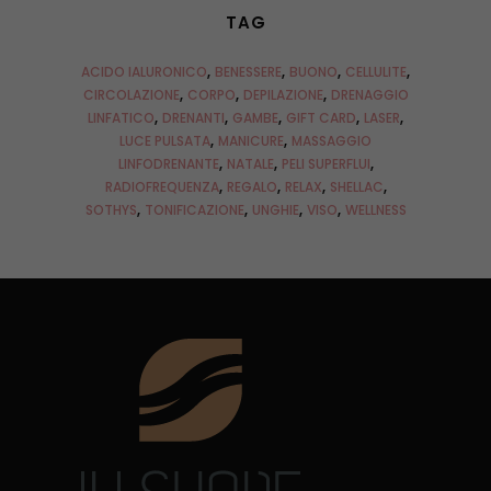
TAG
ACIDO IALURONICO
BENESSERE
BUONO
CELLULITE
CIRCOLAZIONE
CORPO
DEPILAZIONE
DRENAGGIO
LINFATICO
DRENANTI
GAMBE
GIFT CARD
LASER
LUCE PULSATA
MANICURE
MASSAGGIO
LINFODRENANTE
NATALE
PELI SUPERFLUI
RADIOFREQUENZA
REGALO
RELAX
SHELLAC
SOTHYS
TONIFICAZIONE
UNGHIE
VISO
WELLNESS