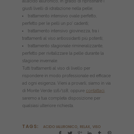
all’
acido ialuronico
, in grado di ripristinare i
giusti livelli di idratazione nella pelle;
trattamento intensivo ovale perfetto,
perfetto per le pelli un po’ cadenti;
trattamento intensivo giovinezza, tra i
trattamenti al viso antiossidanti più potenti;
trattamento stagionale rimineralizzante,
perfetto per rivitalizzare la pelle durante la
stagione invernale.
Tutti trattamenti al viso di livello per
rispondere in modo professionale ed efficace
ad ogni esigenza. Vieni a provarli, siamo in via
di Monte Verde 116/118, oppure
contattaci
,
saremo a tua completa disposizione per
qualsiasi ulteriore richiesta.
TAGS:
ACIDO IALURONICO
,
RELAX
,
VISO