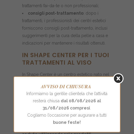
trattamenti fai-da-te o non professionali;
consigli post-trattamento
: dopo i
trattamenti, i professionisti dei centri estetici
forniscono consigli post-trattamento, inclusi
suggerimenti per la cura della pelle a casa e
indicazioni per mantenere i risultati ottenuti.
IN SHAPE CENTER PER I TUOI
TRATTAMENTI AL VISO
In Shape Center è un centro estetico nato nel
2000 nel cuore di Roma che può vantare
AVVISO DI CHIUSURA
diversi anni di esperienza nel campo del
Informiamo la gentile clientela che l’attività
beauty e collaborazioni con i più prestigiosi
resterà chiusa
dal 08/08/2026 al
marchi della cosmesi. Specializzato nella cura
31/08/2026 compresi
.
degli inestetismi di viso e corpo,
In Shape
Cogliamo l’occasione per augurare a tutti
Center può garantire alle sue Clienti
buone feste!
risultati sorprendenti sin dalle prime