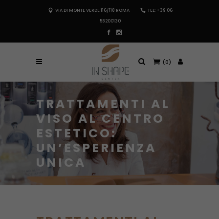
VIA DI MONTE VERDE 116/118 ROMA
TEL: +39 06
58200130
(0)
TRATTAMENTI AL
VISO AL CENTRO
ESTETICO:
UN’ESPERIENZA
UNICA