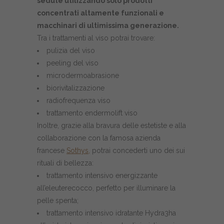
sedute utilizzando solo
prodotti
concentrati altamente funzionali e
macchinari di ultimissima generazione.
Tra i trattamenti al viso potrai trovare:
pulizia del viso
peeling del viso
microdermoabrasione
biorivitalizzazione
radiofrequenza viso
trattamento endermolift viso
Inoltre, grazie alla bravura delle estetiste e alla
collaborazione con la famosa azienda
francese
Sothys,
potrai concederti uno dei sui
rituali di bellezza:
trattamento intensivo energizzante
all’eleuterecocco, perfetto per illuminare la
pelle spenta;
trattamento intensivo idratante Hydra3ha